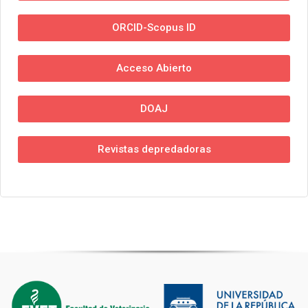
ORCID-Scopus ID
Acceso Abierto
DOAJ
Revistas depredadoras