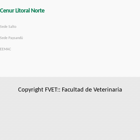
Cenur Litoral Norte
Sede Salto
Sede Paysandú
EEMAC
Copyright FVET:: Facultad de Veterinaria