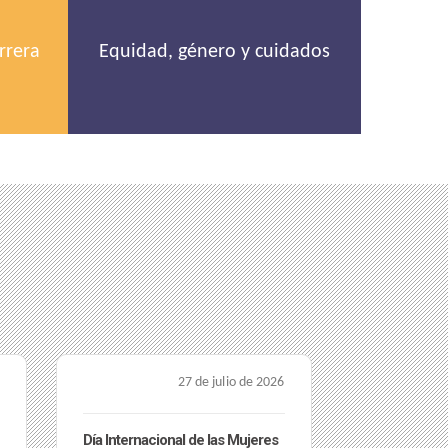
rrera
Equidad, género y cuidados
24 de julio de 2026
Celebramos un nuevo
Parasitosis 