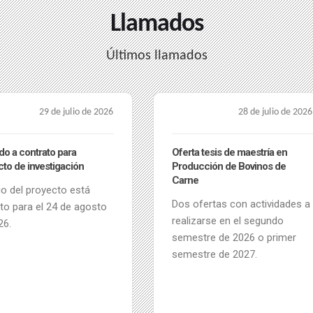
Llamados
Últimos llamados
28 de julio de 2026
28 de julio de 2026
 tesis de maestría en
Oferta de tesis de grado en
cción de Bovinos de
producción de bovinos de carne
Convocatoria abierta para el
fertas con actividades a
segundo semestre de 2026 o
zarse en el segundo
primer semestre de 2027.
tre de 2026 o primer
tre de 2027.