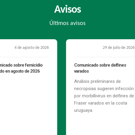
Avisos
Últimos avisos
29 de julio de 2026
27 de julio de 2026
icado sobre delfines
Movete en la Udelar: personas
os
inscriptas a las electivas del Área
Ciencias de la Salud
is preliminares de
Ya están disponibles los
psias sugieren infección
resultados para el segundo
rbillivirus en delfines de
semestre de 2026.
r varados en la costa
aya.