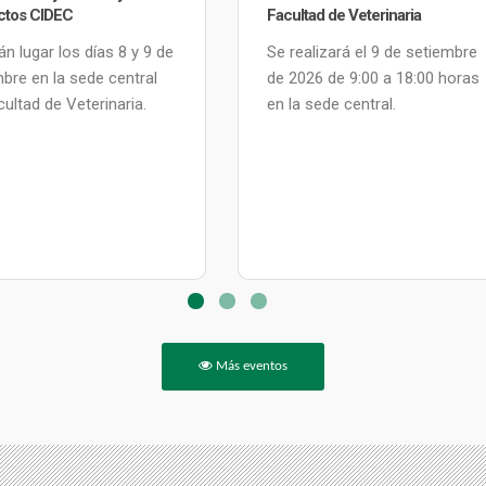
ad de Veterinaria
proyectos sobre inclusión social
lizará el 9 de setiembre
Se desarrollará los días 28 y
26 de 9:00 a 18:00 horas
29 de 2026 en el Campus Luisi
sede central.
Janicki.
Más eventos