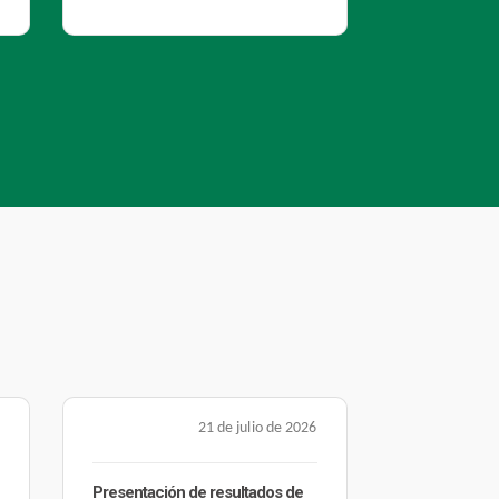
21 de julio de 2026
Parasitosis de transmisión
Presentación