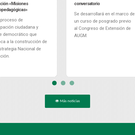
satorio
Afrolatinas, Afrocaribeñas y de
la Diáspora – Reflexiones de
sarrollará en el marco de
TAS y docentes
rso de posgrado previo
La Universidad de la República
ngreso de Extensión de
(Udelar) reflexiona sobre las
.
estructuras sostenidas por el
racismo y el patriarcado.
Más noticias