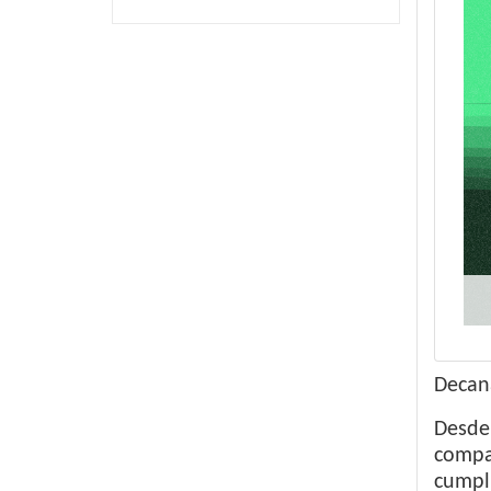
Decana
Desde
compar
cumpl