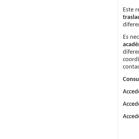
Este r
trasla
difere
Es nec
acadé
difere
coordi
contac
Consu
Accede
Accede
Accede