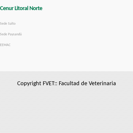
Cenur Litoral Norte
Sede Salto
Sede Paysandú
EEMAC
Copyright FVET:: Facultad de Veterinaria