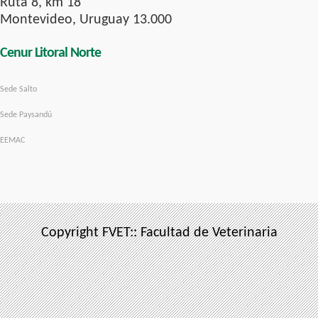
Ruta 8, km 18
Montevideo, Uruguay 13.000
Cenur Litoral Norte
Sede Salto
Sede Paysandú
EEMAC
Copyright FVET:: Facultad de Veterinaria