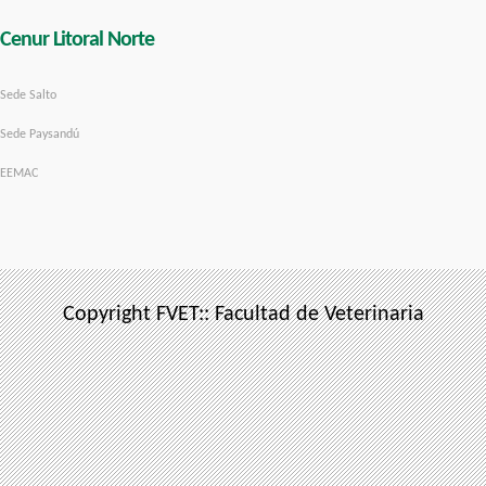
Cenur Litoral Norte
Sede Salto
Sede Paysandú
EEMAC
Copyright FVET:: Facultad de Veterinaria