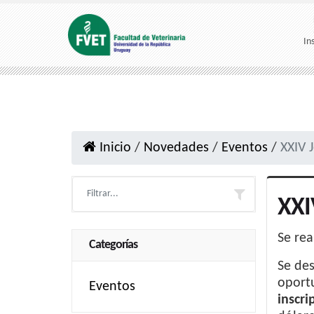
In
Inicio
/
Novedades
/
Eventos
/
XXIV 
XXI
Se rea
Categorías
Se des
oportu
Eventos
inscri