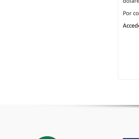
dólare
Por co
Acced