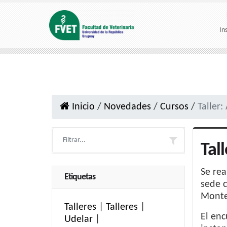
In
Inicio
/
Novedades
/
Cursos
/
Taller:
Tal
Se rea
Etiquetas
sede c
Monte
Talleres
|
Talleres
|
El enc
Udelar
|