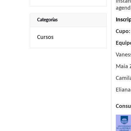
instan
agend
Inscri
Categorías
Cupo
Cursos
Equip
Vanes
Maia Z
Camil
Elian
Consu