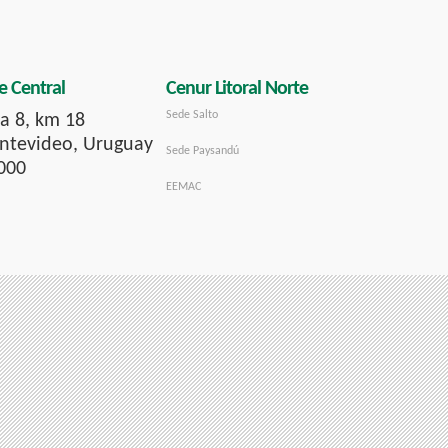
e Central
Cenur Litoral Norte
Sede Salto
a 8, km 18
tevideo, Uruguay
Sede Paysandú
000
EEMAC