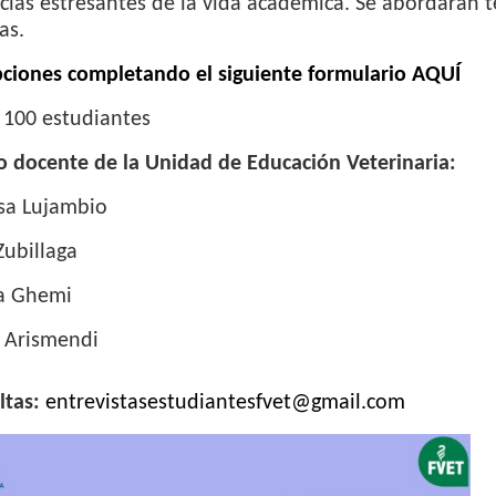
cias estresantes de la vida académica. Se abordarán t
as.
pciones completando el siguiente formulario AQUÍ
:
100 estudiantes
o docente de la Unidad de Educación Veterinaria:
sa Lujambio
ubillaga
a Ghemi
a Arismendi
ltas:
entrevistasestudiantesfvet@gmail.com