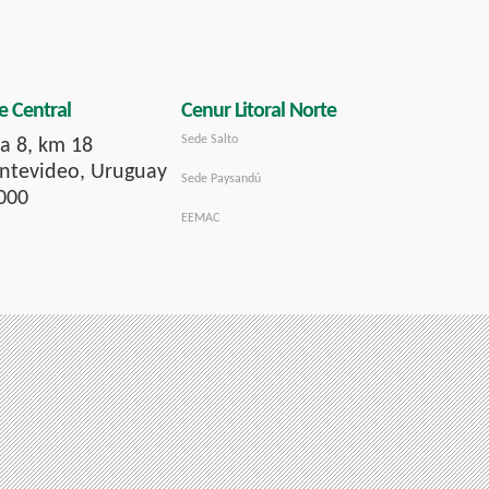
e Central
Cenur Litoral Norte
Sede Salto
a 8, km 18
tevideo, Uruguay
Sede Paysandú
000
EEMAC