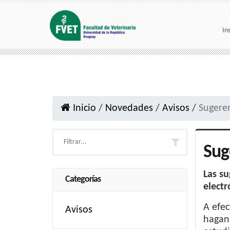
In
Inicio
/
Novedades
/
Avisos
/
Sugeren
Sug
Las su
Categorías
elect
A efec
Avisos
hagan 