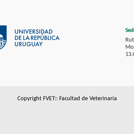
Sed
Rut
Mon
13.
Copyright FVET:: Facultad de Veterinaria