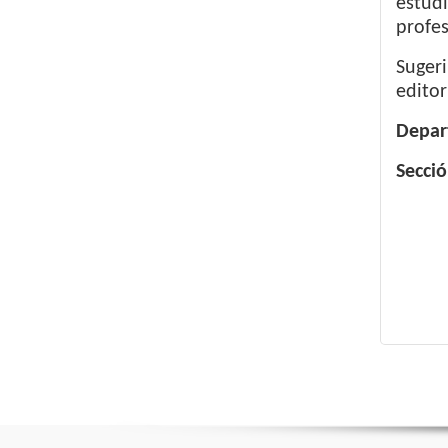
estudi
profes
Sugeri
editori
Depar
Secció