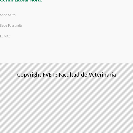
Cenur Litoral Norte
Sede Salto
Sede Paysandú
EEMAC
Copyright FVET:: Facultad de Veterinaria