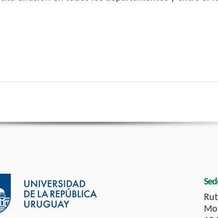
Sed
Rut
Mon