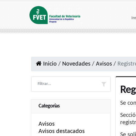
In
Inicio
/
Novedades
/
Avisos
/
Registr
Reg
Se con
Categorías
Secció
regist
Avisos
Avisos destacados
Se sol