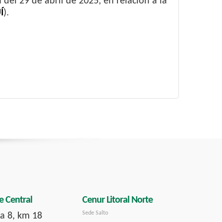
del 29 de abril de 2025, en relación a la
Í
).
e Central
Cenur Litoral Norte
Sede Salto
a 8, km 18