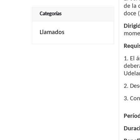
de la 
doce (
Categorías
Dirigi
Llamados
momen
Requis
1. El 
deberá
Udelar
2. Des
3. Co
Períod
Durac