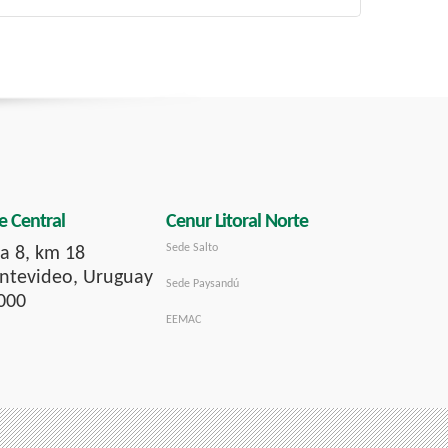
e Central
Cenur Litoral Norte
Sede Salto
a 8, km 18
tevideo, Uruguay
Sede Paysandú
000
EEMAC