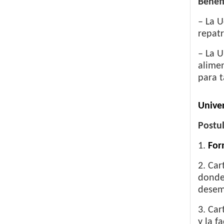
Benefi
– La U
repatr
– La U
alimen
para ta
Unive
Postu
1.
For
2. Car
donde 
desemp
3. Car
y la f