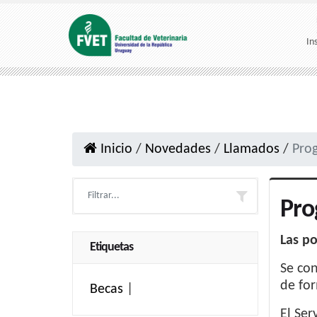
In
Inicio
/
Novedades
/
Llamados
/
Pro
Pro
Las po
Etiquetas
Se con
de for
Becas
|
El Ser