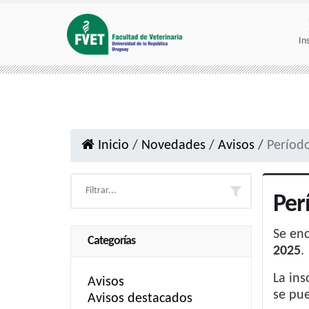
In
Inicio
/
Novedades
/
Avisos
/
Períod
Per
Se en
Categorías
2025
.
La ins
Avisos
se pue
Avisos destacados