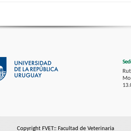
Sed
Rut
Mon
13.
Copyright FVET:: Facultad de Veterinaria