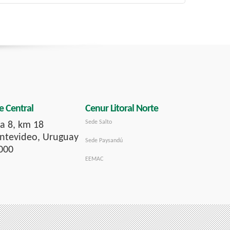
e Central
Cenur Litoral Norte
Sede Salto
a 8, km 18
tevideo, Uruguay
Sede Paysandú
000
EEMAC