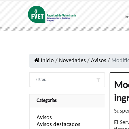
In
Inicio
/
Novedades
/
Avisos
/
Modific
Mod
ing
Categorías
Suspen
Avisos
El Ser
Avisos destacados