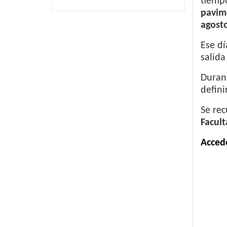
tiempo
pavime
agosto
Ese dí
salida
Durant
defini
Se rec
Facult
Accede