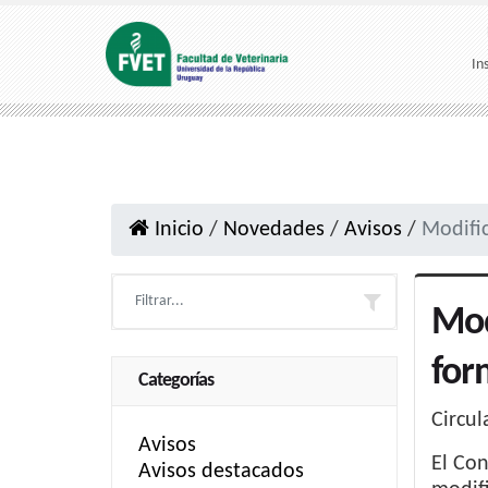
In
Inicio
/
Novedades
/
Avisos
/
Modifi
Mod
for
Categorías
Circul
Avisos
El Con
Avisos destacados