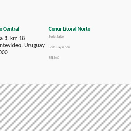
e Central
Cenur Litoral Norte
Sede Salto
a 8, km 18
tevideo, Uruguay
Sede Paysandú
000
EEMAC