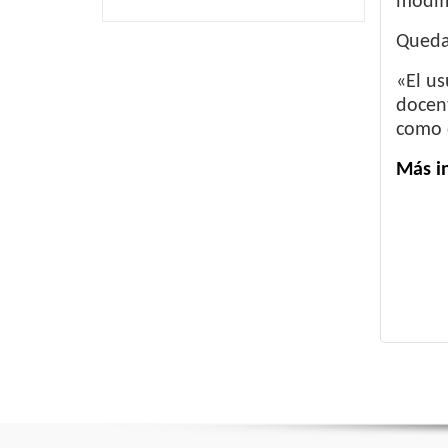
modifi
Queda
«El u
docent
como d
Más i