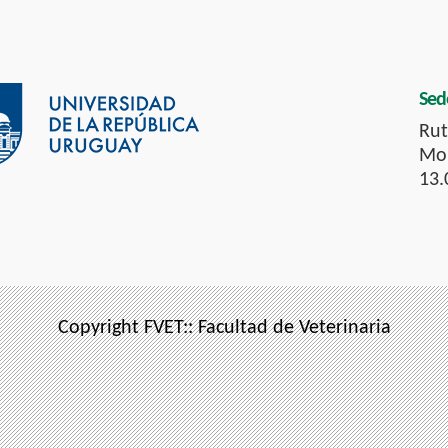
Sed
Rut
Mon
13.
Copyright FVET:: Facultad de Veterinaria