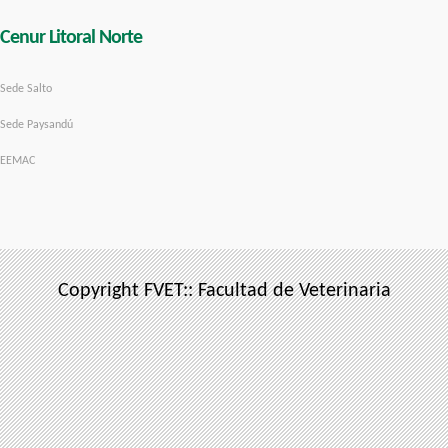
Cenur Litoral Norte
Sede Salto
Sede Paysandú
EEMAC
Copyright FVET:: Facultad de Veterinaria