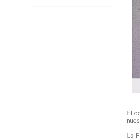
El c
nues
La F