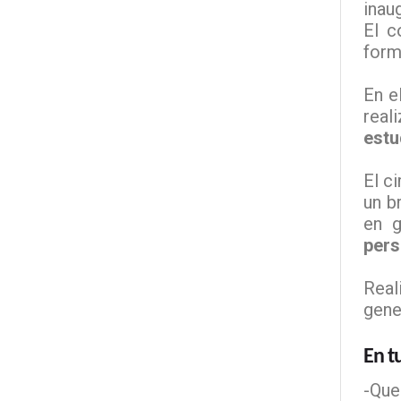
inau
El c
form
En e
real
estu
El c
un b
en g
pers
Real
gene
En tu
-Que