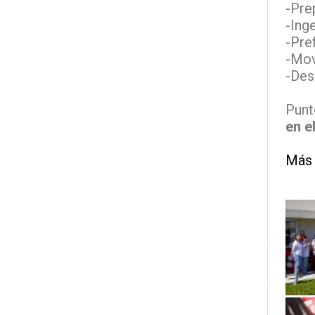
-Pre
-Ing
-Pref
-Mov
-Des
Punt
en e
Más 