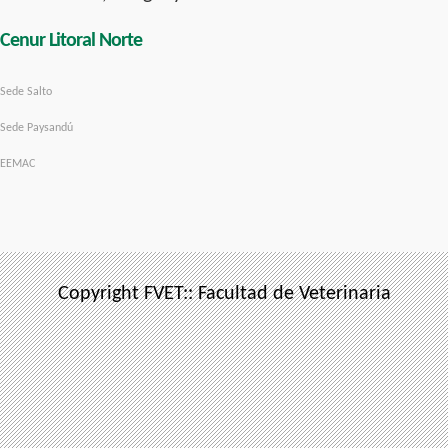
Cenur Litoral Norte
Sede Salto
Sede Paysandú
EEMAC
Copyright FVET:: Facultad de Veterinaria