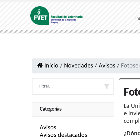
In
Inicio
/
Novedades
/
Avisos
/
Fotosen
Fot
La Uni
Categorías
e invi
compli
Avisos
¿Dónde
Avisos destacados