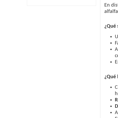
En dis
alfalfa
¿Qué 
U
F
A
c
E
¿Qué 
C
h
R
D
A