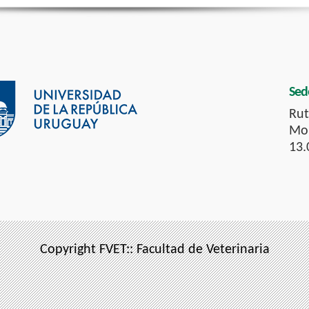
Sed
Rut
Mon
13.
Copyright FVET:: Facultad de Veterinaria