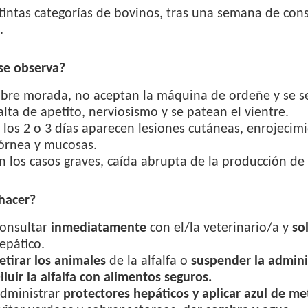
tintas categorías de bovinos, tras una semana de con
.
se observa?
bre morada, no aceptan la máquina de ordeñe y se s
alta de apetito, nerviosismo y se patean el vientre.
 los 2 o 3 días aparecen lesiones cutáneas, enrojecimi
órnea y mucosas.
n los casos graves, caída abrupta de la producción de
hacer?
onsultar
inmediatamente
con el/la veterinario/a y
sol
epático.
etirar los animales
de la alfalfa o
suspender la admini
iluir la alfalfa con alimentos seguros.
dministrar
protectores hepáticos y aplicar azul de m