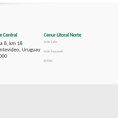
e Central
Cenur Litoral Norte
Sede Salto
a 8, km 18
tevideo, Uruguay
Sede Paysandú
000
EEMAC