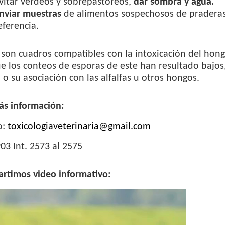
vitar verdeos y sobrepastoreos,
dar sombra y agua.
nviar muestras
de alimentos sospechosos de praderas,
eferencia.
on cuadros compatibles con la intoxicación del hong
 los conteos de esporas de este han resultado bajos,
o su asociación con las alfalfas u otros hongos.
ás información:
o:
toxicologiaveterinaria@gmail.com
903 Int. 2573 al 2575
rtimos video informativo: