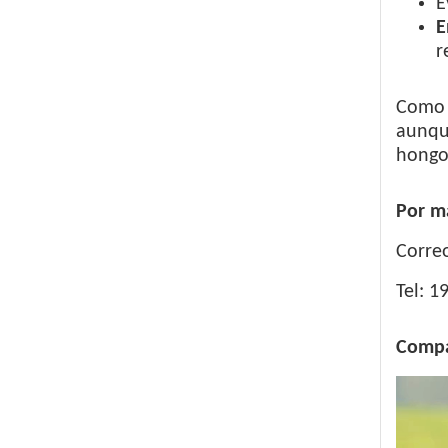
E
E
r
Como s
aunque
hongo 
Por m
Corre
Tel: 1
Compa