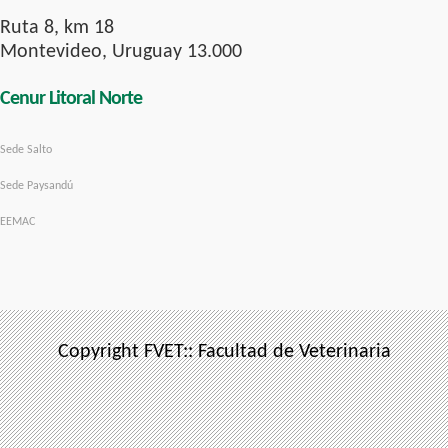
Ruta 8, km 18
Montevideo, Uruguay 13.000
Cenur Litoral Norte
Sede Salto
Sede Paysandú
EEMAC
Copyright FVET:: Facultad de Veterinaria