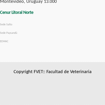
Montevideo, Uruguay 13.000
Cenur Litoral Norte
Sede Salto
Sede Paysandú
EEMAC
Copyright FVET:: Facultad de Veterinaria