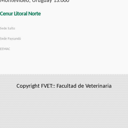
Montevideo, Uruguay 13.000
Cenur Litoral Norte
Sede Salto
Sede Paysandú
EEMAC
Copyright FVET:: Facultad de Veterinaria