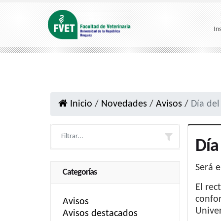
In
Inicio
/
Novedades
/
Avisos
/
Día del
Día
Será e
Categorías
El rec
confor
Avisos
Univer
Avisos destacados