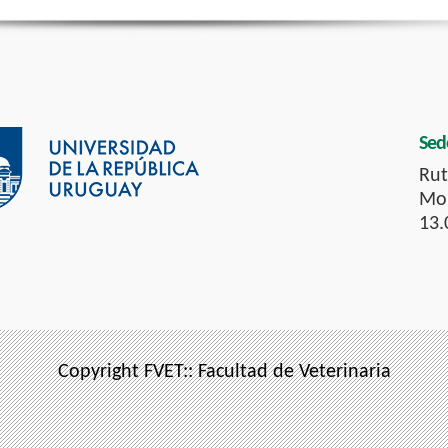
Sed
Rut
Mon
13.
Copyright FVET:: Facultad de Veterinaria