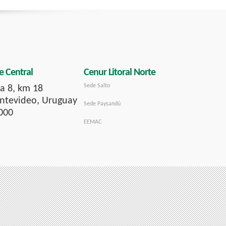
e Central
Cenur Litoral Norte
Sede Salto
a 8, km 18
tevideo, Uruguay
Sede Paysandú
000
EEMAC