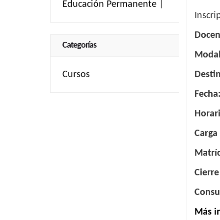
Educación Permanente
|
Inscri
Docen
Categorías
Modal
Cursos
Desti
Fecha
Horar
Carga
Matrí
Cierre
Consu
Más i