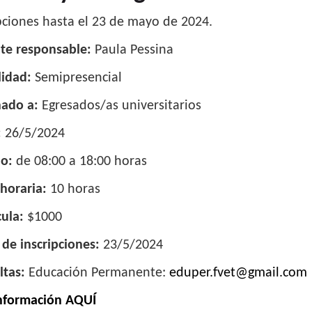
pciones hasta el 23 de mayo de 2024.
te responsable:
Paula Pessina
idad:
Semipresencial
nado a:
Egresados/as universitarios
:
26/5/2024
io:
de 08:00 a 18:00 horas
 horaria:
10 horas
cula:
$1000
 de inscripciones:
23/5/2024
ltas:
Educación Permanente:
eduper.fvet@gmail.com
nformación AQUÍ