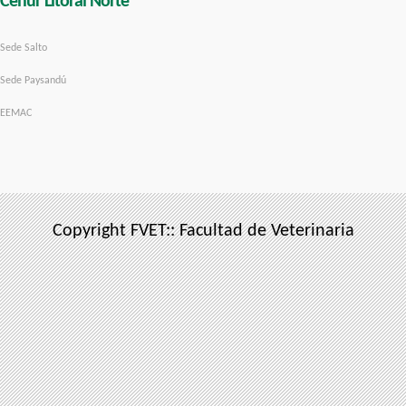
Cenur Litoral Norte
Sede Salto
Sede Paysandú
EEMAC
Copyright FVET:: Facultad de Veterinaria