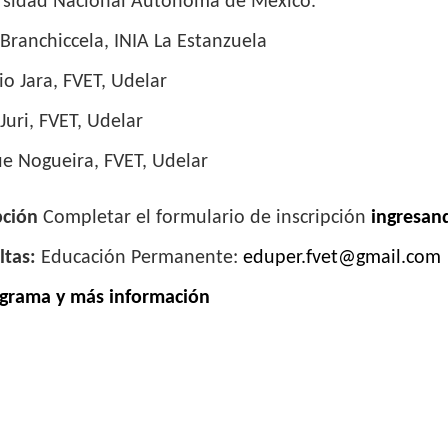
rsidad Nacional Autónoma de México.
Branchiccela, INIA La Estanzuela
o Jara, FVET, Udelar
Juri, FVET, Udelar
e Nogueira, FVET, Udelar
pción
Completar el formulario de inscripción
ingresan
ltas:
Educación Permanente:
eduper.fvet@gmail.com
grama y más información