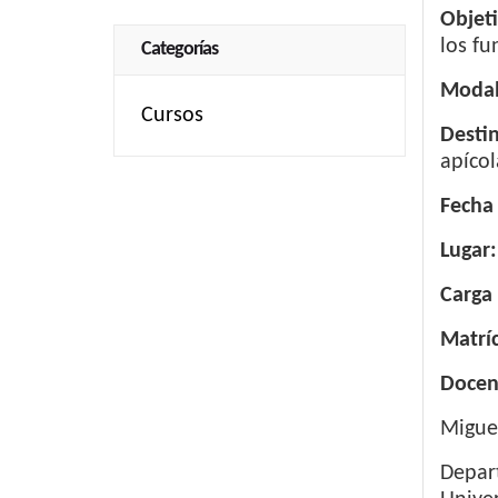
Objeti
los fu
Categorías
Modal
Cursos
Desti
apícol
Fecha
Lugar:
Carga 
Matríc
Docen
Miguel
Depart