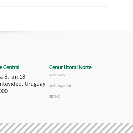
e Central
Cenur Litoral Norte
Sede Salto
a 8, km 18
tevideo, Uruguay
Sede Paysandú
000
EEMAC