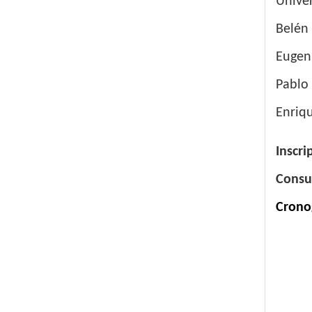
Unive
Belén 
Eugeni
Pablo 
Enriqu
Inscri
Consu
Crono