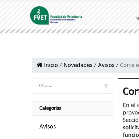
In
Inicio
/
Novedades
/
Avisos
/
Corte e
Cor
En el 
Categorías
provoc
Secció
Avisos
solici
funci