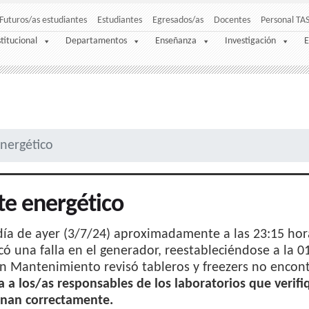
Futuros/as estudiantes
Estudiantes
Egresados/as
Docentes
Personal TA
stitucional
Departamentos
Enseñanza
Investigación
E
nergético
te energético
día de ayer (3/7/24) aproximadamente a las 23:15 ho
ó una falla en el generador, reestableciéndose a la 0
n Mantenimiento revisó tableros y freezers no encon
ta a los/as responsables de los laboratorios que verifi
onan correctamente.