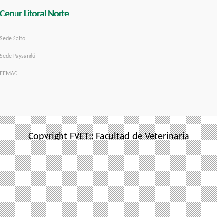
Cenur Litoral Norte
Sede Salto
Sede Paysandú
EEMAC
Copyright FVET:: Facultad de Veterinaria