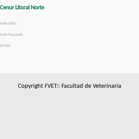
Cenur Litoral Norte
Sede Salto
Sede Paysandú
EEMAC
Copyright FVET:: Facultad de Veterinaria