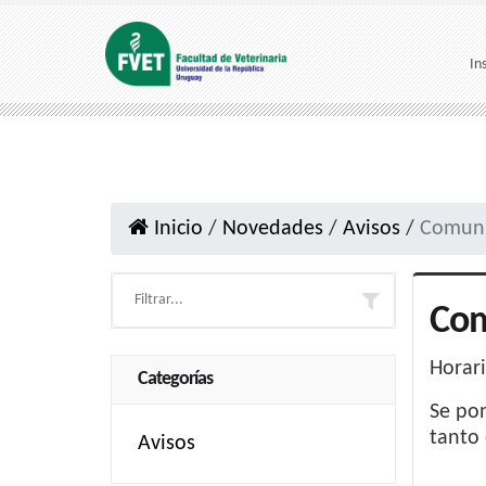
In
Inicio
/
Novedades
/
Avisos
/
Comuni
Com
Horari
Categorías
Se pon
tanto 
Avisos