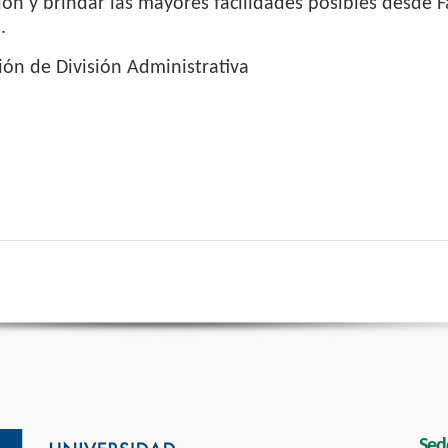
ión y brindar las mayores facilidades posibles desde 
.
ión de División Administrativa
Sed