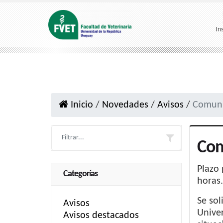
In
Inicio
/
Novedades
/
Avisos
/
Comuni
Com
Plazo 
Categorías
horas.
Se sol
Avisos
Univer
Avisos destacados