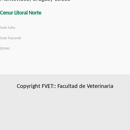
Cenur Litoral Norte
Sede Salto
Sede Paysandú
EEMAC
Copyright FVET:: Facultad de Veterinaria