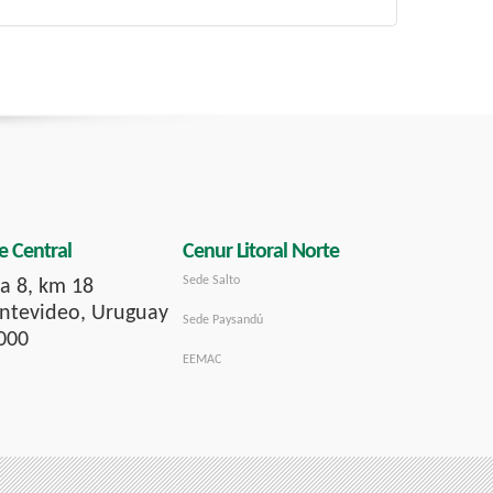
e Central
Cenur Litoral Norte
Sede Salto
a 8, km 18
tevideo, Uruguay
Sede Paysandú
000
EEMAC