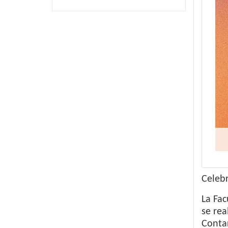
Celeb
La Fac
se rea
Contar