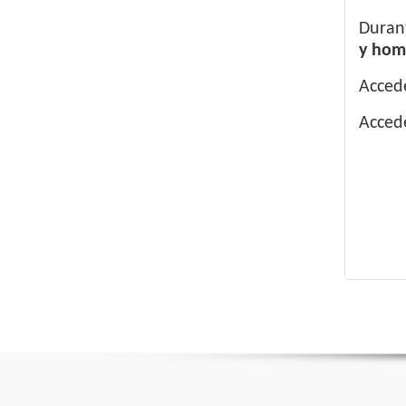
Durant
y home
Accede
Accede