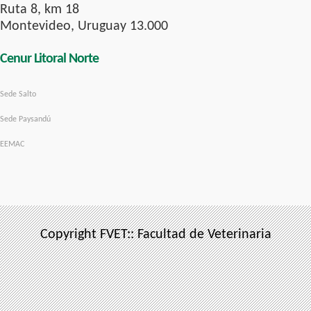
Ruta 8, km 18
Montevideo, Uruguay 13.000
Cenur Litoral Norte
Sede Salto
Sede Paysandú
EEMAC
Copyright FVET:: Facultad de Veterinaria