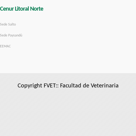
Cenur Litoral Norte
Sede Salto
Sede Paysandú
EEMAC
Copyright FVET:: Facultad de Veterinaria