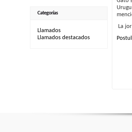
Gato s
Urugua
Categorías
menci
La jor
Llamados
Llamados destacados
Postul