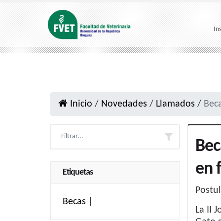
In
Inicio
/
Novedades
/
Llamados
/
Beca
Bec
en 
Etiquetas
Postul
Becas
|
La II 