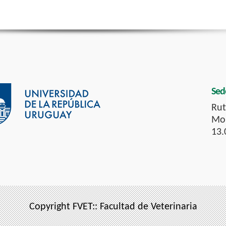
Sed
Rut
Mon
13.
Copyright FVET:: Facultad de Veterinaria