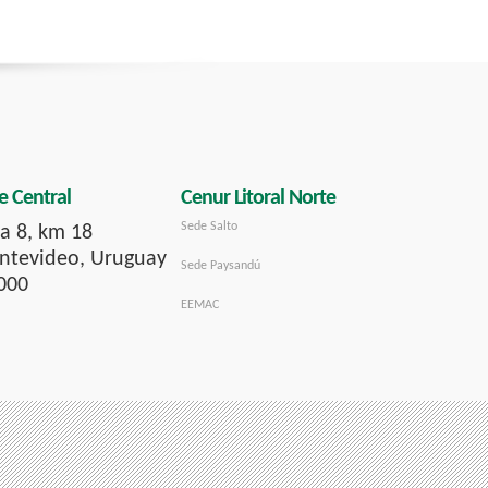
e Central
Cenur Litoral Norte
Sede Salto
a 8, km 18
tevideo, Uruguay
Sede Paysandú
000
EEMAC