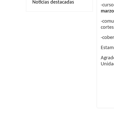
Noticias destacadas
-curso
marzo
-comun
cortes
-cober
Estam
Agrad
Unida