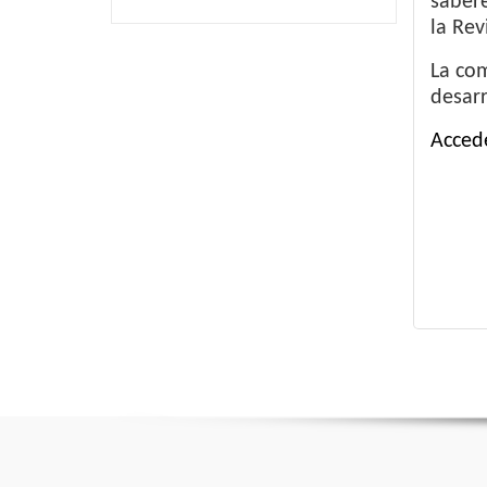
sabere
la Rev
La com
desarr
Accede